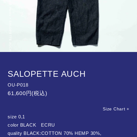
>
Pants
Legal
>
Privacy Policy
SALOPETTE AUCH
Users Guide
Account
SALOPETTE AUCH
OU-P018
61,600円(税込)
Size Chart +
size 0,1
color BLACK ECRU
quality BLACK:COTTON 70% HEMP 30%,