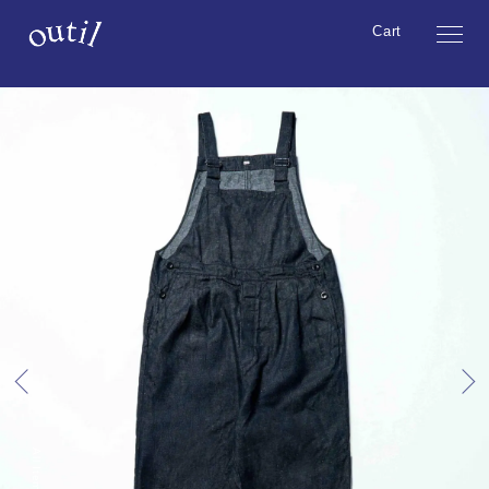
Cart
About
Collection
Online Store
Contact
All Items